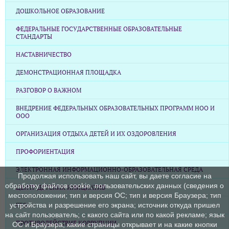
ДОШКОЛЬНОЕ ОБРАЗОВАНИЕ
ФЕДЕРАЛЬНЫЕ ГОСУДАРСТВЕННЫЕ ОБРАЗОВАТЕЛЬНЫЕ
СТАНДАРТЫ
НАСТАВНИЧЕСТВО
ДЕМОНСТРАЦИОННАЯ ПЛОЩАДКА
РАЗГОВОР О ВАЖНОМ
ВНЕДРЕНИЕ ФЕДЕРАЛЬНЫХ ОБРАЗОВАТЕЛЬНЫХ ПРОГРАММ НОО И
ООО
ОРГАНИЗАЦИЯ ОТДЫХА ДЕТЕЙ И ИХ ОЗДОРОВЛЕНИЯ
ПРОФОРИЕНТАЦИЯ
ЭЛЕКТРОННАЯ ИНФОРМАЦИОННО-ОБРАЗОВАТЕЛЬНАЯ СРЕДА
Продолжая использовать наш сайт, вы даете согласие на
обработку файлов cookie, пользовательских данных (сведения о
ЦЕНТР ДЕТСКИХ ИНИЦИАТИВ
местоположении; тип и версия ОС; тип и версия Браузера; тип
устройства и разрешение его экрана; источник откуда пришел
ГТО
на сайт пользователь; с какого сайта или по какой рекламе; язык
ПРОТИВОДЕЙСТВИЕ КОРРУПЦИИ
ОС и Браузера; какие страницы открывает и на какие кнопки