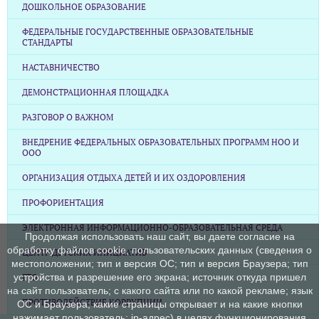
ДОШКОЛЬНОЕ ОБРАЗОВАНИЕ
ФЕДЕРАЛЬНЫЕ ГОСУДАРСТВЕННЫЕ ОБРАЗОВАТЕЛЬНЫЕ
СТАНДАРТЫ
НАСТАВНИЧЕСТВО
ДЕМОНСТРАЦИОННАЯ ПЛОЩАДКА
РАЗГОВОР О ВАЖНОМ
ВНЕДРЕНИЕ ФЕДЕРАЛЬНЫХ ОБРАЗОВАТЕЛЬНЫХ ПРОГРАММ НОО И
ООО
ОРГАНИЗАЦИЯ ОТДЫХА ДЕТЕЙ И ИХ ОЗДОРОВЛЕНИЯ
ПРОФОРИЕНТАЦИЯ
ЭЛЕКТРОННАЯ ИНФОРМАЦИОННО-ОБРАЗОВАТЕЛЬНАЯ СРЕДА
Продолжая использовать наш сайт, вы даете согласие на
обработку файлов cookie, пользовательских данных (сведения о
ЦЕНТР ДЕТСКИХ ИНИЦИАТИВ
местоположении; тип и версия ОС; тип и версия Браузера; тип
устройства и разрешение его экрана; источник откуда пришел
ГТО
на сайт пользователь; с какого сайта или по какой рекламе; язык
ПРОТИВОДЕЙСТВИЕ КОРРУПЦИИ
ОС и Браузера; какие страницы открывает и на какие кнопки
нажимает пользователь; ip-адрес) в целях функционирования