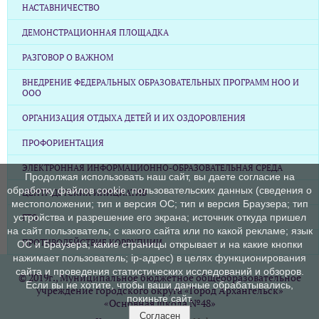
НАСТАВНИЧЕСТВО
ДЕМОНСТРАЦИОННАЯ ПЛОЩАДКА
РАЗГОВОР О ВАЖНОМ
ВНЕДРЕНИЕ ФЕДЕРАЛЬНЫХ ОБРАЗОВАТЕЛЬНЫХ ПРОГРАММ НОО И
ООО
ОРГАНИЗАЦИЯ ОТДЫХА ДЕТЕЙ И ИХ ОЗДОРОВЛЕНИЯ
ПРОФОРИЕНТАЦИЯ
ЭЛЕКТРОННАЯ ИНФОРМАЦИОННО-ОБРАЗОВАТЕЛЬНАЯ СРЕДА
Продолжая использовать наш сайт, вы даете согласие на
обработку файлов cookie, пользовательских данных (сведения о
ЦЕНТР ДЕТСКИХ ИНИЦИАТИВ
местоположении; тип и версия ОС; тип и версия Браузера; тип
устройства и разрешение его экрана; источник откуда пришел
ГТО
на сайт пользователь; с какого сайта или по какой рекламе; язык
ПРОТИВОДЕЙСТВИЕ КОРРУПЦИИ
ОС и Браузера; какие страницы открывает и на какие кнопки
нажимает пользователь; ip-адрес) в целях функционирования
сайта и проведения статистических исследований и обзоров.
© 2019г., Муниципальное бюджетное общеобразовательное
Если вы не хотите, чтобы ваши данные обрабатывались,
учреждение городского округа «Город Архангельск»
покиньте сайт.
«Основная школа №48»
Согласен