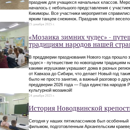
праздник для учащихся начальных классов. Мероп
началось с небольшого представления с участие
Кикиморы. Все участники мероприятия справилис
ярким танцем снежинок. Праздник прошёл весело 
25 декабря 2025 г.
«Мозаика зимних чудес» - путе
традициям народов нашей стр
В преддверии празднования Нового года прошло 
чудес» - путешествие по новогодним традициям н
какими игрушками украшают дома в разных регио
от Кавказа до Сибири, что делает Новый год так
было не просто занятие, а важный разговор о дру
преддверии 2026 года — Года единства народов 
культурной мозаикой!
24 декабря 2025 г.
История Новодвинской крепост
Сегодня у наших пятиклассников был особенный 
фильмом, подготовленным Архангельским краеве