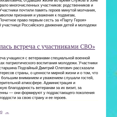
ихайловича, отдавших жизни во время службы в зоне
рало многочисленных участников: родственников и
 Участники почтили память героев минутой молчания,
мволом признания и уважения к подвигам,
Почетное право первым сесть за «Парту Героя»
 участнице Российского движения детей и молодежи
ялась встреча с участниками СВО»
еча учащихся с ветеранами специальной военной
ках патриотического воспитания молодежи. Участники
 старшина Подгайный Дмитрий Олегович рассказали
ресов страны, о ценности мирной жизни и о том, что
 с большим вниманием и уважением слушали гостей,
верительной атмосфере. Администрация и
ую благодарность ветеранам за их визит, за
ценны — они формируют у подрастающего поколения
гордости за свою страну и ее героев.
→
20