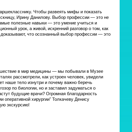
таршекласснику. Чтобы развеять мифы и показать
скницу, Ирину Данилову. Выбор профессии — это не
 самые полезные навыки — это умение учиться и
онный урок, а живой, искренний разговор о том, как
и доказывают, что осознанный выбор профессии — это
тешествие в мир медицины — мы побывали в Музее
талях рассмотрели, как устроен человек, увидели
ает наше тело изнутри и почему важно беречь
гозор по биологии, но и заставил задуматься о
растут будущие врачи? Огромная благодарность
и оперативной хирургии" Толкачеву Денису
ную экскурсию!