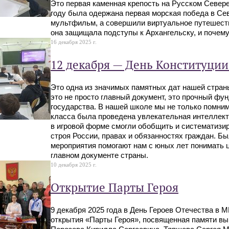
Это первая каменная крепость на Русском Севере,
году была одержана первая морская победа в Сев
мультфильм, а совершили виртуальное путешестви
она защищала подступы к Архангельску, и почему
16 декабря 2025 г.
12 декабря — День Конституци
Это одна из значимых памятных дат нашей стран
это не просто главный документ, это прочный фу
государства. В нашей школе мы не только помним 
класса была проведена увлекательная интеллект
в игровой форме смогли обобщить и систематизир
строя России, правах и обязанностях граждан. Бы
мероприятия помогают нам с юных лет понимать ц
главном документе страны.
10 декабря 2025 г.
Открытие Парты Героя
9 декабря 2025 года в День Героев Отечества в
открытия «Парты Героя», посвященная памяти вы