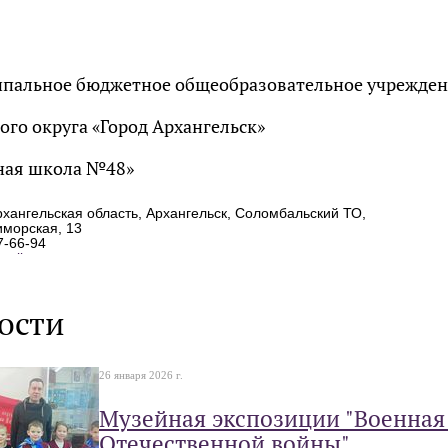
пальное бюджетное общеобразовательное учрежде
ого округа «Город Архангельск»
ная школа №48»
хангельская область, Архангельск, Соломбальский ТО,
иморская, 13
7-66-94
ail.ru
ости
26 января 2026 г.
Музейная экспозиции "Военная
Отечественной войны"