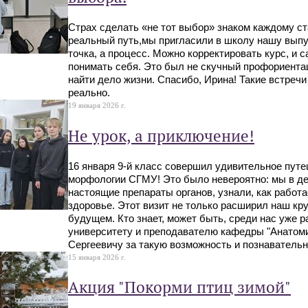
Страх сделать «не тот выбор» знаком каждому с
реальный путь,мы пригласили в школу нашу выпу
точка, а процесс. Можно корректировать курс, и
понимать себя. Это был не скучный профориентаци
найти дело жизни. Спасибо, Ирина! Такие встреч
реально.
19 января 2026 г.
Не урок, а приключение!
16 января 9-й класс совершил удивительное пу
морфологии СГМУ! Это было невероятно: мы в де
настоящие препараты органов, узнали, как работ
здоровье. Этот визит не только расширил наш кру
будущем. Кто знает, может быть, среди нас уже 
университету и преподавателю кафедры "Анатоми
Сергеевичу за такую возможность и познаватель
15 января 2026 г.
Акция "Покорми птиц зимой"