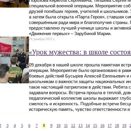
Порозова Кирилла Сергеевича, Тяпшева Сергея М
специальной военной операции. Мероприятие соб
друзей погибших героев, учителей и школьников.
а затем была открыта «Парта Героя», ставшая си
совершённым ради мира и благополучия страны. 
предоставлено лучшей ученице школы и активной
«Движение первых» – Зарубиной Марии.
10 декабря 2025 г.
«Урок мужества: в школе состо
09 декабря в нашей школе прошла памятная встр
операции. Мероприятие было организовано в рам
боевых действий Бусырев Алексей Евгеньевич и
школьникам о важности защиты национальных инте
такое настоящий патриотизм в действии. Ребята
задавали вопросы. Встреча прошла в теплой, до
педагогический коллектив школы выражают глубок
смелость и искренность. Подобные встречи бес
историческую память, чувство ответственности и 
2
3
4
5
6
7
8
9
10
11
12
13
14
15
16
17
18
19