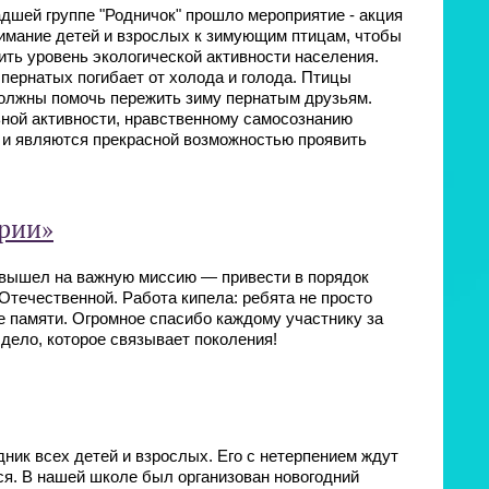
адшей группе "Родничок" прошло мероприятие - акция
нимание детей и взрослых к зимующим птицам, чтобы
ить уровень экологической активности населения.
 пернатых погибает от холода и голода. Птицы
олжны помочь пережить зиму пернатым друзьям.
ьной активности, нравственному самосознанию
, и являются прекрасной возможностью проявить
ории»
) вышел на важную миссию — привести в порядок
течественной. Работа кипела: ребята не просто
е памяти. Огромное спасибо каждому участнику за
 дело, которое связывает поколения!
ик всех детей и взрослых. Его с нетерпением ждут
тся. В нашей школе был организован новогодний