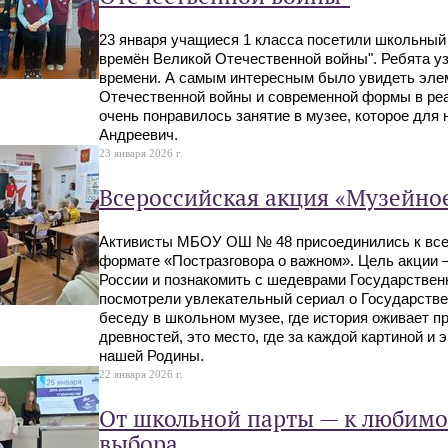
23 января учащиеся 1 класса посетили школьный
времён Великой Отечественной войны". Ребята уз
времени. А самым интересным было увидеть эле
Отечественной войны и современной формы в реа
очень понравилось занятие в музее, которое для
Андреевич.
23 января 2026 г.
Всероссийская акция «Музейно
Активисты МБОУ ОШ № 48 присоединились к всер
формате «Постразговора о важном». Цель акции 
России и познакомить с шедеврами Государственн
посмотрели увлекательный сериал о Государстве
беседу в школьном музее, где история оживает п
древностей, это место, где за каждой картиной и
нашей Родины.
22 января 2026 г.
От школьной парты — к любимо
выбора.