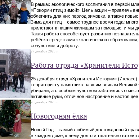
В рамках экологического воспитания в первой мл
«Покорми птиц зимой». Цель акции – привлечь в
облегчить для них период зимовки, а также повыс
Зима для птиц – самое трудное время года: много
прилетают к нашим жилищам за помощью, и мы д
Такая работа способствует развитию познавател
ребёнка средствами экологического образования
сочувствие и доброту.
27 декабря 2025 г.
Работа отряда «Хранители Ист
25 декабря отряд «Хранители Истории» (7 класс
территорию у памятника павшим воинам Великой О
убирали, а с особым чувством заботились о мест
активные руки, отличное настроение и настоящее
26 декабря 2025 г.
Новогодняя ёлка
Новый Год – самый любимый долгожданный праздн
в каждом доме, к нему долго и тщательно готовя