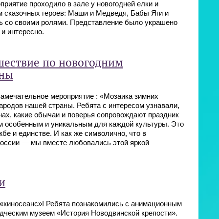
риятие проходило в зале у новогодней елки и
м сказочных героев: Маши и Медведя, Бабы Яги и
ь со своими ролями. Представление было украшено
и интересно.
шествие по новогодним
аны
замечательное мероприятие : «Мозаика зимних
ародов нашей страны. Ребята с интересом узнавали,
нах, какие обычаи и поверья сопровождают праздник
им особенным и уникальным для каждой культуры. Это
жбе и единстве. И как же символично, что в
России — мы вместе любовались этой яркой
и
«киносеанс»! Ребята познакомились с анимационным
дческим музеем «История Новодвинской крепости».