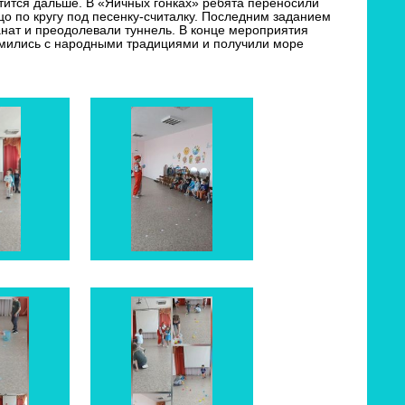
атится дальше. В «Яичных гонках» ребята переносили
йцо по кругу под песенку-считалку. Последним заданием
анат и преодолевали туннель. В конце мероприятия
омились с народными традициями и получили море