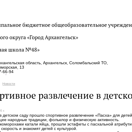
пальное бюджетное общеобразовательное учрежде
ого округа «Город Архангельск»
ная школа №48»
хангельская область, Архангельск, Соломбальский ТО,
иморская, 13
7-66-94
ail.ru
Новости
ртивное развлечение в детск
6 г.
в детском саду прошло спортивное развлечение «Пасха» для детей
ее народные традиции, фольклор и физическую активность.
скоморохами катали яйца, прошли эстафеты с пасхальной атрибути
 скорость и знакомят детей с культурой.