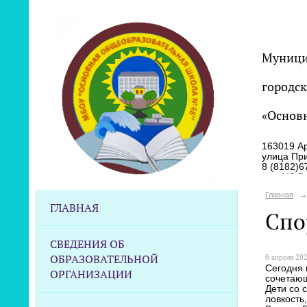
Муници
городск
«Основ
163019 Ар
улица Пр
8 (8182)6
scool48@m
Главная
→
ГЛАВНАЯ
Спо
СВЕДЕНИЯ ОБ
ОБРАЗОВАТЕЛЬНОЙ
6 апреля 202
Сегодня 
ОРГАНИЗАЦИИ
сочетающ
Дети со 
ловкость,