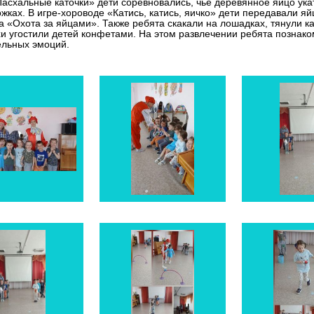
Пасхальные каточки» дети соревновались, чье деревянное яйцо ук
ожках. В игре-хороводе «Катись, катись, яичко» дети передавали я
а «Охота за яйцами». Также ребята скакали на лошадках, тянули к
и угостили детей конфетами. На этом развлечении ребята познак
льных эмоций.