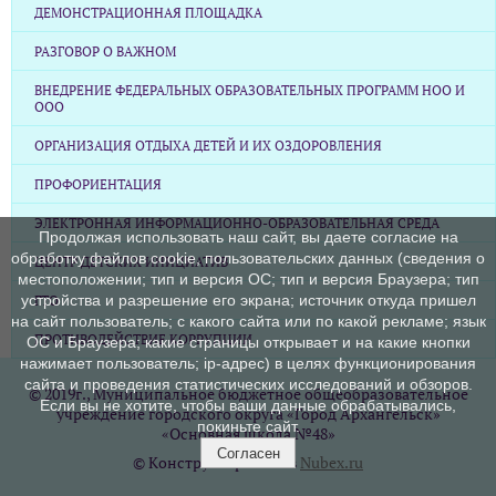
ДЕМОНСТРАЦИОННАЯ ПЛОЩАДКА
РАЗГОВОР О ВАЖНОМ
ВНЕДРЕНИЕ ФЕДЕРАЛЬНЫХ ОБРАЗОВАТЕЛЬНЫХ ПРОГРАММ НОО И
ООО
ОРГАНИЗАЦИЯ ОТДЫХА ДЕТЕЙ И ИХ ОЗДОРОВЛЕНИЯ
ПРОФОРИЕНТАЦИЯ
ЭЛЕКТРОННАЯ ИНФОРМАЦИОННО-ОБРАЗОВАТЕЛЬНАЯ СРЕДА
Продолжая использовать наш сайт, вы даете согласие на
обработку файлов cookie, пользовательских данных (сведения о
ЦЕНТР ДЕТСКИХ ИНИЦИАТИВ
местоположении; тип и версия ОС; тип и версия Браузера; тип
устройства и разрешение его экрана; источник откуда пришел
ГТО
на сайт пользователь; с какого сайта или по какой рекламе; язык
ПРОТИВОДЕЙСТВИЕ КОРРУПЦИИ
ОС и Браузера; какие страницы открывает и на какие кнопки
нажимает пользователь; ip-адрес) в целях функционирования
сайта и проведения статистических исследований и обзоров.
© 2019г., Муниципальное бюджетное общеобразовательное
Если вы не хотите, чтобы ваши данные обрабатывались,
учреждение городского округа «Город Архангельск»
покиньте сайт.
«Основная школа №48»
Согласен
© Конструктор сайтов
Nubex.ru